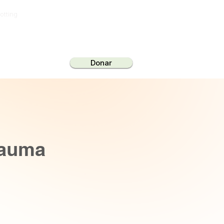
otting
Donar
Voluntarios
rauma