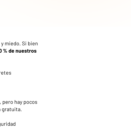
y miedo. Si bien
0 % de nuestros
retes
, pero hay pocos
 gratuita.
guridad