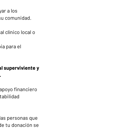
ar a los
 su comunidad.
 clínico local o
ia para el
l superviviente y
.
 apoyo financiero
tabilidad
 las personas que
de tu donación se