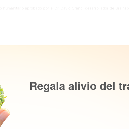
o humanitario aprobado por el Dr. David Grand, desarrollador de Brainsp
yo
Contacto
Seminarios web
Regala alivio del t