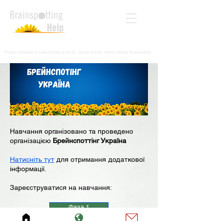
Projekt humanitarny zatwierdzony przez Dr. Davida Granda, twórcę metody Brainspotting
Навчання організовано та проведено
організацією
Брейнспоттінг Україна
Натисніть тут
для отримання додаткової
інформації.
Зареєструватися на навчання:
Фаза 1