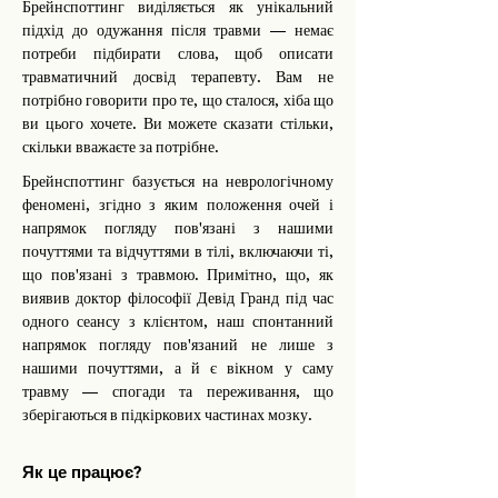
Брейнспоттинг виділяється як унікальний
підхід до одужання після травми — немає
потреби підбирати слова, щоб описати
травматичний досвід терапевту.
Вам не
потрібно говорити про те, що сталося, хіба що
ви цього хочете. Ви можете сказати стільки,
скільки вважаєте за потрібне.
Брейнспоттинг базується на неврологічному
феномені, згідно з яким положення очей і
напрямок погляду пов'язані з нашими
почуттями та відчуттями в тілі, включаючи ті,
що пов'язані з травмою. Примітно, що, як
виявив доктор філософії Девід Гранд під час
одного сеансу з клієнтом, наш спонтанний
напрямок погляду пов'язаний не лише з
нашими почуттями, а й є вікном у саму
травму — спогади та переживання, що
зберігаються в підкіркових частинах мозку.
Як це працює?