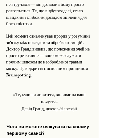
не втручався — він дозволив йому просто
розгортатися. Те, що відбулося далі, стало
швидким і глибоким досвідом зцілення для
його клієнтки.
Цей момент ознаменував прорив у розумінні
зв'язку між поглядом та обробкою емоцій.
Доктор Гранд виявив, що положення очей не
просто реактивне — воно може служити
прямим шлюзом до необробленої травми
мозку.
Це
відкриття є основним принципом
Brainspotting.
«Те, куди ви дивитеся, впливає на ваші
почуття»
Девід Гранд, доктор філософії
Чого ви можете очікувати на своєму
першому сеансі?