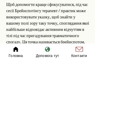
Щоб допомогти краще сфокусуватися, під час
сесії Брейнспотінгу терапевт / практик може
використовувати указку, щоб знайти у
вашому полі зору таку точку, споглядання якої
найбільше відповідає активним відчуттям в
тілі під час пригадування травматичного
спогаду. Ця точка називається брейнспотом.
Якщо коротко, опрацювання травми триває
Головна
Допомога тут
Контакти
природним чином до того моменту, поки
фокус на брейнспоті більше не викликає
неприємних відчуттів в тілі. Засновник
Брейнспотінгу Девід Гранд називає таке
споглядання сфокусованою усвідомленістю
(focused mindfulness).
​Цей процес призводить не лише до подолання
травми, але й до посттравматичного зростання
та розвитку.
«Ми травмовані самі, але ми зцілюємося