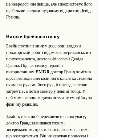
це неврологічне явище, але використовує його
ще більше завдяки чудовому відкриттю Девіда
Гранда.
Витоки брейнспоттингу
Брейнспотінг виник у 2003 році завдяки
новаторській роботі відомого американського
психотерапевта, доктора філософії Девіда
Гранда. Під час сеансу терапії з
використанням EMDR доктор Гранд помітив
щось несподіване: коли його клієнтка стежила
очима за рухами його рук, її погляд раптово
затремтів, а потім завмер у певній точці. У
цей момент вона відчула потужну емоційну та
фізичну реакцію.
Замість того, щоб переключити свою увагу,
доктор Гранд залишався тихим і
зосередженим, просто спостерігаючи за тим,
що розгортається. Він не керував процесом і