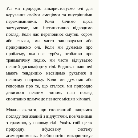
Усі ми природно використовуємо очі для
керування своїми емоціями та внутрішніми
переживаннями. Коли бачимо щось
засмучуюче, ми інстинктивно відводимо
погляд. Коли нас переповнює смуток, сором
або сльози, ми часто заплющуємо або
прикриваємо очі. Коли ми думаємо про
проблему, яка нас турбує, особливо про
травматичну подію, ми часто відчуваємо
певний дискомфорт у тілі. Водночас наші очі
мають тенденцію несвідомо рухатися в
певному напрямку. Коли ми думаємо або
говоримо про те, що сталося, ми природно
дивимося певним чином, наш погляд
спонтанно прямує до певного місця в кімнаті.
Можна сказати, що спонтанний напрямок
погляду пов'язаний з відчуттями, пов'язаними
з травмою, у нашому тілі. Уявіть собі це як
природну, вбудовану систему
«самодопомоги». Брейнспотінг використовує