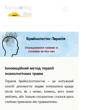
Гуманітарний проект схвалено Девідом Грандом, PhD, розробником Брейнспоттінгу
Брейнспотінг-Терапія
Опрацювання травми зі
словами чи без них
Інноваційний метод терапії
психологічних травм
Терапія брейнспоттингом – це потужний
спосіб допомогти людям почуватися краще
після того, як з ними, кимось, кого вони
люблять, або їхньою спільнотою сталося щось
глибоко тривожне або травматичне.