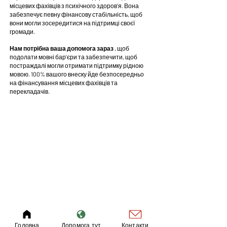
місцевих фахівців з психічного здоров’я. Вона
забезпечує певну фінансову стабільність, щоб
вони могли зосередитися на підтримці своєї
громади.
Нам потрібна ваша допомога зараз
, щоб
подолати мовні бар'єри та забезпечити, щоб
постраждалі могли отримати підтримку рідною
мовою. 100% вашого внеску йде безпосередньо
на фінансування місцевих фахівців та
перекладачів.
Головна
Допомога тут
Контакти