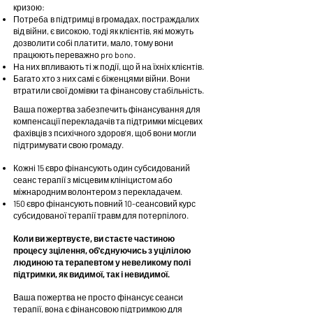
кризою:
Потреба
в підтримці в громадах, постраждалих
від війни, є високою, тоді як клієнтів, які можуть
дозволити собі платити, мало, тому вони
працюють переважно pro bono.
На них впливають ті ж події, що й на їхніх клієнтів.
Багато хто з них самі є біженцями війни. Вони
втратили свої домівки та фінансову стабільність.
Ваша пожертва забезпечить фінансування для
компенсації перекладачів та підтримки місцевих
фахівців з психічного здоров'я, щоб вони могли
підтримувати свою громаду.
Кожні 15 євро фінансують один субсидований
сеанс терапії з місцевим клініцистом або
міжнародним волонтером з перекладачем.
150 євро фінансують повний 10-сеансовий курс
субсидованої терапії травм для потерпілого.
Коли ви жертвуєте, ви стаєте частиною
процесу зцілення, об'єднуючись з уцілілою
людиною та терапевтом у невеликому полі
підтримки, як видимої, так і невидимої.
Ваша пожертва не просто фінансує сеанси
терапії, вона є фінансовою підтримкою для