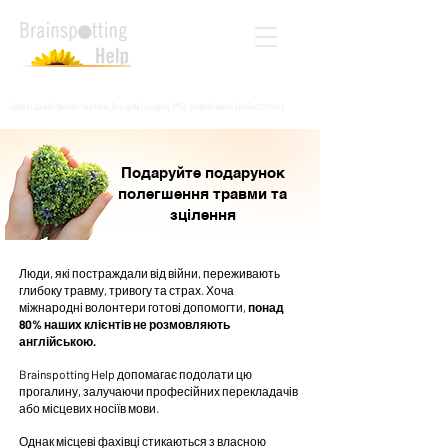
Гуманітарний проект схвалено Девідом Грандом, PhD, розробником Брейнспоттінгу
Подаруйте подарунок
полегшення травми та
зцілення
Люди, які постраждали від війни, переживають
глибоку травму, тривогу та страх. Хоча
міжнародні волонтери готові допомогти,
понад
80% наших клієнтів не розмовляють
англійською.
Brainspotting Help допомагає подолати цю
прогалину, залучаючи професійних перекладачів
або місцевих носіїв мови.
Однак місцеві фахівці стикаються з власною