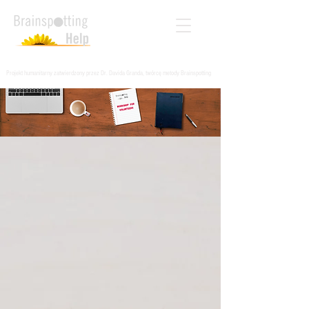
Projekt humanitarny zatwierdzony przez Dr. Davida Granda, twórcę metody Brainspotting