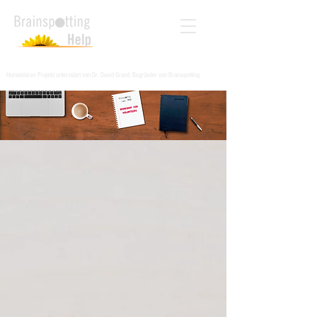
Humanitäres Projekt unterstützt von Dr. David Grand, Begründer von Brainspotting